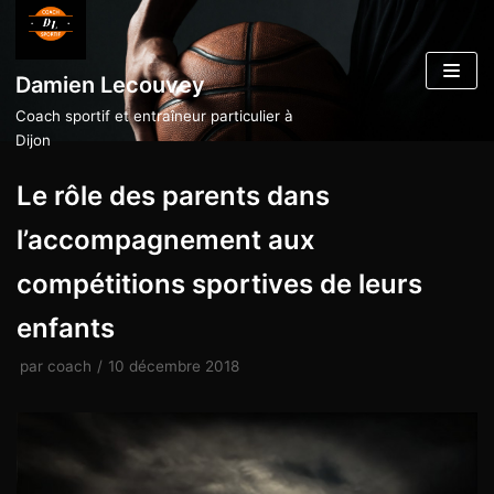
Aller
au
Damien Lecouvey
contenu
Coach sportif et entraîneur particulier à
Dijon
Le rôle des parents dans
l’accompagnement aux
compétitions sportives de leurs
enfants
par
coach
10 décembre 2018