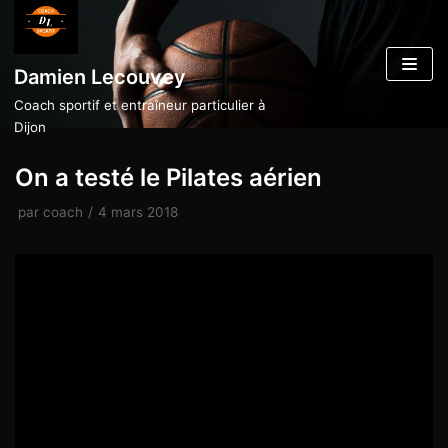
Aller
au
Damien Lecouvey
contenu
Coach sportif et entraîneur particulier à
Dijon
On a testé le Pilates aérien
par
coach
4 mars 2018