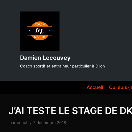
Aller
au
contenu
Damien Lecouvey
Coach sportif et entraîneur particulier à Dijon
Accueil
Qui suis-j
J’AI TESTE LE STAGE DE D
par
coach
7 décembre 2018