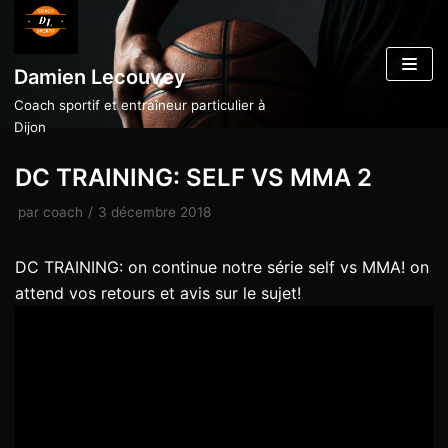
Aller
au
Damien Lecouvey
contenu
Coach sportif et entraîneur particulier à
Dijon
DC TRAINING: SELF VS MMA 2
par
coach
3 décembre 2018
DC TRAINING: on continue notre série self vs MMA! on
attend vos retours et avis sur le sujet!