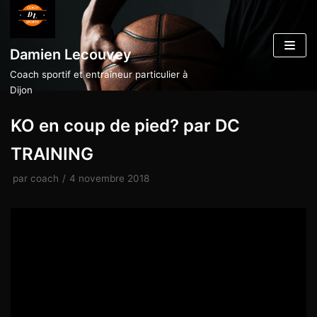
Aller
au
Damien Lecouvey
contenu
Coach sportif et entraîneur particulier à
Dijon
KO en coup de pied? par DC
TRAINING
par
coach
4 novembre 2018