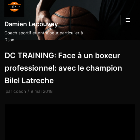
Aller
au
Damien Lecouvey
contenu
Coach sportif et entraîneur particulier à
Dijon
DC TRAINING: Face à un boxeur
professionnel: avec le champion
Bilel Latreche
par
coach
9 mai 2018